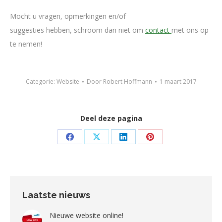
Mocht u vragen, opmerkingen en/of
suggesties hebben, schroom dan niet om
contact
met ons op
te nemen!
Categorie:
Website
Door
Robert Hoffmann
1 maart 2017
Deel deze pagina
Deel
Deel
Deel
Deel
op
op
op
op
Facebook
X
LinkedIn
Pinterest
Laatste nieuws
Nieuwe website online!